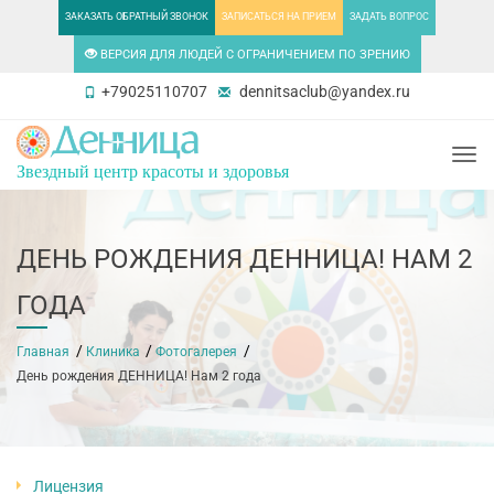
ЗАКАЗАТЬ ОБРАТНЫЙ ЗВОНОК
ЗАПИСАТЬСЯ НА ПРИЕМ
ЗАДАТЬ ВОПРОС
ВЕРСИЯ ДЛЯ ЛЮДЕЙ С ОГРАНИЧЕНИЕМ ПО ЗРЕНИЮ
+79025110707
dennitsaclub@yandex.ru
Togg
Звездный центр красоты и здоровья
ДЕНЬ РОЖДЕНИЯ ДЕННИЦА! НАМ 2
ГОДА
Главная
Клиника
Фотогалерея
День рождения ДЕННИЦА! Нам 2 года
Лицензия